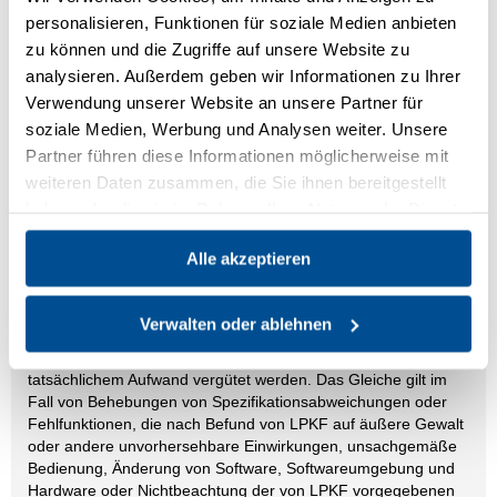
gemäß Ziffer 5.3 nicht nachgekommen ist, ist LPKF berechtigt,
personalisieren, Funktionen für soziale Medien anbieten
Vergütungen für erhöhte Wartungszeiten zu berechnen.
zu können und die Zugriffe auf unsere Website zu
7.2 Die Vertragspreise sind Netto- und Festpreise. Zu der
analysieren. Außerdem geben wir Informationen zu Ihrer
vereinbarten Vergütung kommt die Umsatzsteuer hinzu, die zu
Verwendung unserer Website an unsere Partner für
dem im Zeitpunkt und am Ort des Entstehens der
soziale Medien, Werbung und Analysen weiter. Unsere
Steuerschuld gültigen Satz berechnet wird. Soweit in dem
Partner führen diese Informationen möglicherweise mit
Servicevertrag nichts anderes vereinbart ist, stellt LPKF nach
Ausführung der Serviceleistungen eine Rechnung. Diese ist
weiteren Daten zusammen, die Sie ihnen bereitgestellt
sofort nach Erhalt ohne Abzug fällig. Sollte der Auftraggeber
haben oder die sie im Rahmen Ihrer Nutzung der Dienste
mit der Zahlung in Verzug geraten, ist LPKF zur
gesammelt haben.
Leistungsverweigerung und zur außerordentlichen Kündigung
Alle akzeptieren
der bestehenden Serviceverträge berechtigt.
7.3 Modifizierungen und Umbaumaßnahmen der
Verwalten oder ablehnen
Vertragsgegenstände gelten nicht als Serviceleistungen. Diese
müssen vom Auftraggeber gesondert beauftragt und gemäß
tatsächlichem Aufwand vergütet werden. Das Gleiche gilt im
Fall von Behebungen von Spezifikationsabweichungen oder
Fehlfunktionen, die nach Befund von LPKF auf äußere Gewalt
oder andere unvorhersehbare Einwirkungen, unsachgemäße
Bedienung, Änderung von Software, Softwareumgebung und
Hardware oder Nichtbeachtung der von LPKF vorgegebenen