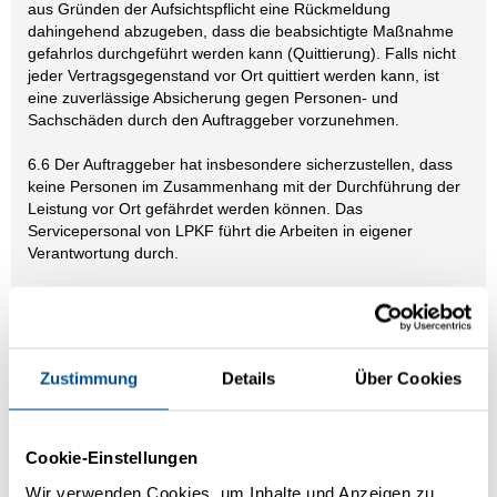
aus Gründen der Aufsichtspflicht eine Rückmeldung
dahingehend abzugeben, dass die beabsichtigte Maßnahme
gefahrlos durchgeführt werden kann (Quittierung). Falls nicht
jeder Vertragsgegenstand vor Ort quittiert werden kann, ist
eine zuverlässige Absicherung gegen Personen- und
Sachschäden durch den Auftraggeber vorzunehmen.
6.6 Der Auftraggeber hat insbesondere sicherzustellen, dass
keine Personen im Zusammenhang mit der Durchführung der
Leistung vor Ort gefährdet werden können. Das
Servicepersonal von LPKF führt die Arbeiten in eigener
Verantwortung durch.
7. Vergütung
7.1 Die Leistungen von LPKF werden gemäß den getroffenen
Vereinbarungen vergütet. Soweit nicht anders geregelt, sind
mit der Vergütung die für die Erbringung der Leistung
Zustimmung
Details
Über Cookies
erforderlichen Arbeitskosten sowie die Kosten für die
Beistellung der Werkzeuge und der Erstellung der
Dokumentation im Sinne der Ziffer 3.3 S. 1 und 3 abgegolten,
nicht jedoch die Kosten für Anfahrten und Anfahrzeiten und
Cookie-Einstellungen
sonstige Sonderkosten. Falls der Auftraggeber seinen Pflichten
Wir verwenden Cookies, um Inhalte und Anzeigen zu