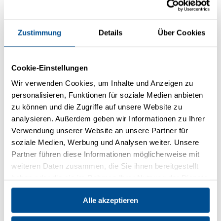
*
E-Mail:
Zustimmung
Details
Über Cookies
Firma:
Cookie-Einstellungen
Abteilung:
Wir verwenden Cookies, um Inhalte und Anzeigen zu
personalisieren, Funktionen für soziale Medien anbieten
zu können und die Zugriffe auf unsere Website zu
Straße:
analysieren. Außerdem geben wir Informationen zu Ihrer
Verwendung unserer Website an unsere Partner für
Adresszusatz:
soziale Medien, Werbung und Analysen weiter. Unsere
Partner führen diese Informationen möglicherweise mit
weiteren Daten zusammen, die Sie ihnen bereitgestellt
Postleitzahl:
haben oder die sie im Rahmen Ihrer Nutzung der Dienste
gesammelt haben.
Alle akzeptieren
Ort: